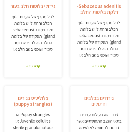
Sebaceous adenitis-
גידולי בלוטות חלב בעור
דלקת בלוטות החלב
לכל מקבץ של שערות בגוף
לכל מקבץ של שערות בגוף
הכלב והחתול יש בלוטת
הכלב והחתול יש בלוטת
חלב צמודה (sebaceous
חלב צמודה (sebaceous
gland). תפקידה של בלוטת
gland). תפקידה של בלוטת
החלב הוא להפריש חומר
החלב הוא להפריש חומר
סמיך ושומני בשם חלב או
סמיך ושומני בשם חלב או
קרא עוד »
קרא עוד »
גירודים בכלבים
צלוליטיס בגורים
וחתולים
(puppy strangles)
גירוד הוא פעילות עצבית
Puppy strangles או
בתאי העצב התחושתיים אשר
Juvenile cellulitis או
גורמת לתחושה לא נעימה
sterile granulomatous