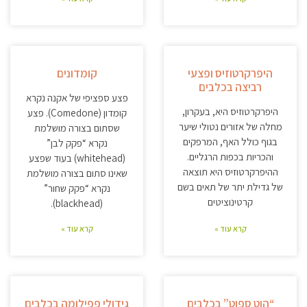
היפרקרטוזיס ופצעי
קומדונים
רביצה בכלבים
פצע ספציפי של אקנה נקרא
היפרקרטוזיס היא, בעקרון,
קומדון (Comedone). פצע
מחלה של אזורים נטולי שיער
שסתום בצורה מושלמת
בגוף כולל האף, המרפקים
נקרא “פקק לבן”
והכריות בכפות הרגליים.
(whitehead) בעוד שפצע
ההיפרקרטוזיס היא תוצאה
שאינו סתום בצורה מושלמת
של גדילת יתר של תאים בשם
נקרא “פקק שחור”
קרטינוציטים
(blackhead).
קרא עוד »
קרא עוד »
“הוט ספוט” בכלבים
גידולי פפילומה בכלבים