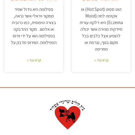
הוט ספוט (Hot Spot) או
פפילומה היא גידול שפיר
אקזמה לחה (Moist
ממקור ויראלי אשר נראה,
Eczema) היא דלקת עורית
בצורה טיפוסית, כמו כרובית
חיידקית מהירה אשר יכולה
או אלמוג. מקור ההדבקה
להופיע אצל כלבים בכל
בפפילומה הוא על ידי וירוס
מקום בגוף, נגרמת או
הפפילומה. הווירוס מדבק על
מחריפה
קרא עוד »
קרא עוד »