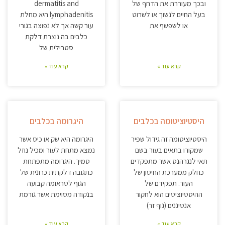
ובכך מעוררת את הדחף של
dermatitis and
בעל החיים לנשוך או לשרוט
lymphadenitis היא מחלת
או לשפשף את
עור קשה אך לא נפוצה בגורי
כלבים בה נוצרת דלקת
סטרילית של
קרא עוד »
קרא עוד »
היסטיוציטומה בכלבים
היגרומה בכלבים
היסטיוציטומה זה גידול שפיר
היגרומה היא שק או כיס אשר
שמקורו בתאים בעור בשם
נמצא מתחת לעור ומכיל נוזל
תאי לנגרהנס אשר מתפקדים
סמיך. היגרומה מתפתחת
כחלק ממערכת החיסון של
כתגובה דלקתית כרונית של
העור. תפקידם של
הגוף לטראומה קבועה
ההיסטיוציטים הוא לחקור
בנקודה מסוימת אשר גורמת
אנטיגנים (גוף זר)
קרא עוד »
קרא עוד »