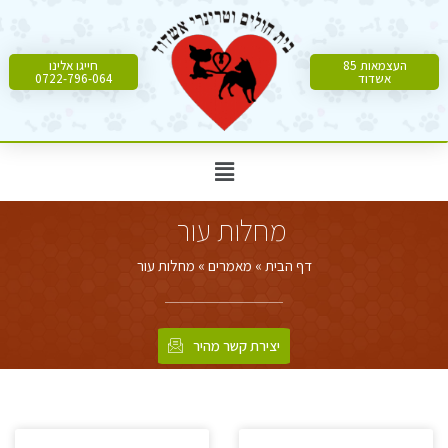
העצמאות 85
חייגו אלינו
אשדוד
0722-796-064
מחלות עור
דף הבית
»
מאמרים
»
מחלות עור
יצירת קשר מהיר