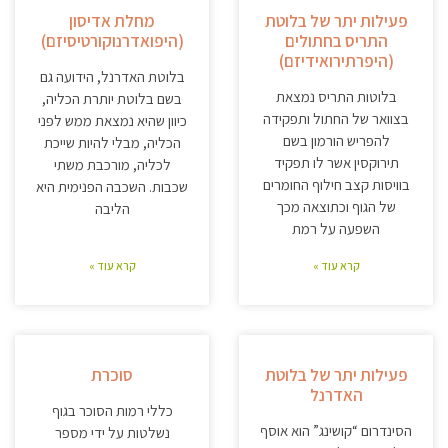
פעילות יתר של בלוטת
מחלת אדיסון
התריס בחתולים
(היפואדרנוקורטיסיזם)
(היפרתירואידיזם)
בלוטת האדרנל, הידועה גם
בלוטות התריס נמצאת
בשם בלוטת יותרת הכליה,
בצוואר של החתול ותפקידה
כיוון שהיא נמצאת ממש לפני
להפריש הורמון בשם
הכליה, מבלי להיות שייכת
תירוקסין אשר לו תפקיד
לכליה, מורכבת משתי
בוויסות קצב חילוף החומרים
שכבות. השכבה הפנימית היא
של הגוף וכתוצאה מכך
הליבה
השפעה על רמת
קרא עוד »
קרא עוד »
פעילות יתר של בלוטת
סוכרת
האדרנל
כללי רמות הסוכר בגוף
הסינדרום “קושינג” הוא אוסף
נשלטות על ידי מספר