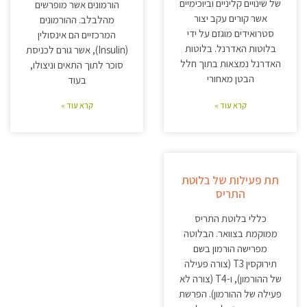
של שינויים קליניים וביוכימיים
הורמונים אשר מופרשים
אשר קורים עקב יצור
מהלבלב. ההורמונים
סטרואידים מוגזם על ידי
המרכזיים הם אינסולין
בלוטות האדרנל. בלוטות
(Insulin), אשר גורם לכניסת
האדרנל נמצאות בתוך חלל
סוכר לתוך התאים וניצולו,
הבטן מאחורי
בעוד
קרא עוד »
קרא עוד »
תת פעילות של בלוטת
התריס
כללי בלוטת התריס
ממוקמת בצוואר. הבלוטה
מפרישה הורמון בשם
תירוקסין T3 (צורה פעילה
של ההורמון), ו-T4 (צורה לא
פעילה של ההורמון). הפרשת