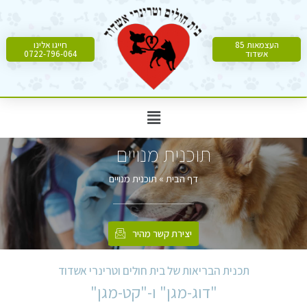
העצמאות 85
חייגו אלינו
אשדוד
0722-796-064
תוכנית מנויים
דף הבית
»
תוכנית מנויים
יצירת קשר מהיר
תכנית הבריאות של בית חולים וטרינרי אשדוד
"דוג-מגן" ו-"קט-מגן"