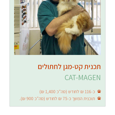
תכנית קט-מגן לחתולים
CAT-MAGEN
כ-116 ₪ לחודש (סה"כ 1,400 ₪)
תוכנית המשך כ-75 ₪ לחודש (סה"כ 900 ₪).