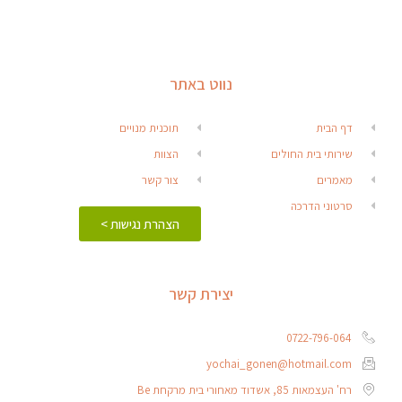
נווט באתר
דף הבית
תוכנית מנויים
שירותי בית החולים
הצוות
מאמרים
צור קשר
סרטוני הדרכה
הצהרת נגישות >
יצירת קשר
0722-796-064
yochai_gonen@hotmail.com
רח' העצמאות 85, אשדוד מאחורי בית מרקחת Be