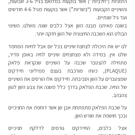
הזמניות (“חלביות”) אשר בוקעות במלואם בגיל 3-6 שבועות,
והשיניים הקבועות (“בשריות”) אשר בוקעות מגיל 4-6 חודשים
ועד גיל שנתיים.
בשונה מאיתנו מבנה השן אצל כלבים שונה משלנו. השינוי
הבולט הוא השכבה החיצונית של השן חזקה יותר.
לנו יש את היכולת לצחצח שיניים בכל יום אבל לחיות המחמד
שלנו אין. במידה ולא מצחצחים שיניים לחיה באופן סדיר,
מתחילה להצטבר שכבה על השיניים שנקראת פלאק
(PLAQUE), כשזו מורכבת בעצם ממיליוני חיידקים
שמצטברים על השן וסביבתה. חיידקים אלו הורסים את השיניים
של החיה. שכבת הפלאק בדרך כלל משנה את צבע השן לגוון
צהבהב.
על שכבת הפלאק מתפתחת אבן שן אשר דוחפת את החניכיים
ובכך חושפת את שורש השן.
אצל כלבים, החיידקים גורמים לדלקת חניכיים