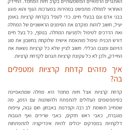
האתגרים הרפואיים המשמעותיים בקרב חיות המחמד. החיידק
האחראי למחלה מתפשט במהירות במערכות הגוף והוא פוגע
בבני אדם וגם בבעלי חיים. כדי לטפל בקדחת קרציות באופן
יעיל, חשוב לזהות מוקדם את הסימנים הראשוניים של המחלה
ואת הדרכים לטיפול ולמניעת המחלה. בנוסף, כל בעל חיים
דורש תכנית טיפול מותאמת אישית שלוקחת בחשבון את סוג
הזיהום ומצבו הכללי. חשוב לציין שלא כל קרציות נשאות את
החיידק, ולכן לא כל עקיצת קרציות תגרום לקדחת קרציות.
איך מזהים קדחת קרציות ומטפלים
בה?
קדחת קרציות אצל חיות מחמד היא מחלה שמתאפיינת
בסימפטומים העלולים להתפתח ולהשתנות עם הזמן, מה
שמחייב תשומת לב רבה וקפדנות באבחון. חום גבוה, עייפות
מוגברת, כאבי ראש חזקים, כאבי שרירים ואף תגובות
דלקתיות במפרקים יכולים להיות אינדיקציה להתפתחות