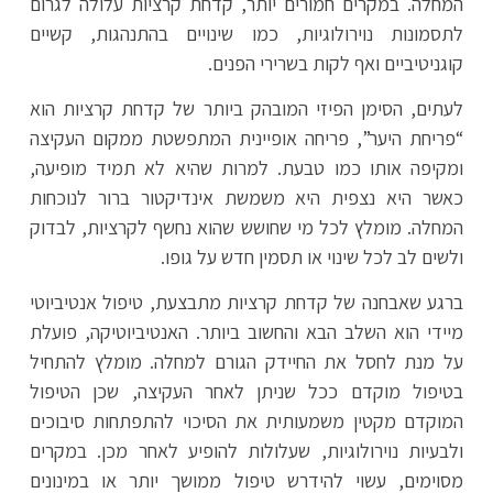
המחלה. במקרים חמורים יותר, קדחת קרציות עלולה לגרום
לתסמונות נוירולוגיות, כמו שינויים בהתנהגות, קשיים
קוגניטיביים ואף לקות בשרירי הפנים.
לעתים, הסימן הפיזי המובהק ביותר של קדחת קרציות הוא
“פריחת היער”, פריחה אופיינית המתפשטת ממקום העקיצה
ומקיפה אותו כמו טבעת. למרות שהיא לא תמיד מופיעה,
כאשר היא נצפית היא משמשת אינדיקטור ברור לנוכחות
המחלה. מומלץ לכל מי שחושש שהוא נחשף לקרציות, לבדוק
ולשים לב לכל שינוי או תסמין חדש על גופו.
ברגע שאבחנה של קדחת קרציות מתבצעת, טיפול אנטיביוטי
מיידי הוא השלב הבא והחשוב ביותר. האנטיביוטיקה, פועלת
על מנת לחסל את החיידק הגורם למחלה. מומלץ להתחיל
בטיפול מוקדם ככל שניתן לאחר העקיצה, שכן הטיפול
המוקדם מקטין משמעותית את הסיכוי להתפתחות סיבוכים
ולבעיות נוירולוגיות, שעלולות להופיע לאחר מכן. במקרים
מסוימים, עשוי להידרש טיפול ממושך יותר או במינונים