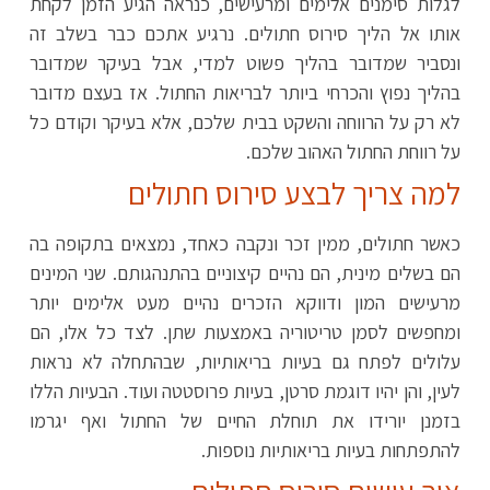
לגלות סימנים אלימים ומרעישים, כנראה הגיע הזמן לקחת
אותו אל הליך סירוס חתולים. נרגיע אתכם כבר בשלב זה
ונסביר שמדובר בהליך פשוט למדי, אבל בעיקר שמדובר
בהליך נפוץ והכרחי ביותר לבריאות החתול. אז בעצם מדובר
לא רק על הרווחה והשקט בבית שלכם, אלא בעיקר וקודם כל
על רווחת החתול האהוב שלכם.
למה צריך לבצע סירוס חתולים
כאשר חתולים, ממין זכר ונקבה כאחד, נמצאים בתקופה בה
הם בשלים מינית, הם נהיים קיצוניים בהתנהגותם. שני המינים
מרעישים המון ודווקא הזכרים נהיים מעט אלימים יותר
ומחפשים לסמן טריטוריה באמצעות שתן. לצד כל אלו, הם
עלולים לפתח גם בעיות בריאותיות, שבהתחלה לא נראות
לעין, והן יהיו דוגמת סרטן, בעיות פרוסטטה ועוד. הבעיות הללו
בזמנן יורידו את תוחלת החיים של החתול ואף יגרמו
להתפתחות בעיות בריאותיות נוספות.