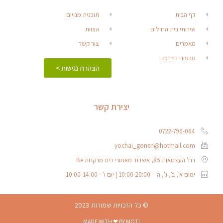
דף הבית
תוכנית מנויים
שירותי בית החולים
הצוות
מאמרים
צור קשר
סרטוני הדרכה
הצהרת נגישות >
יצירת קשר
0722-796-064
yochai_gonen@hotmail.com
רח' העצמאות 85, אשדוד מאחורי בית מרקחת Be
ימים א', ב', ג', ה' - 10:00-20:00 | יום ו' - 10:00-14:00
© כל הזכויות שמורות 2023
MADE WITH ❤ BY MOTI