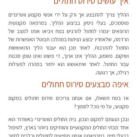
איך עושים סירוס חתולים
ההליך צריך להתבצע אך ורק על ידי אנשי מקצוע ווטרינרים
מוסמכים, בעלי ניסיון בביצוע ההליך. במרפאה מקצועית
הרופאים יגמרו לחתול להרגיש בנוח ויביאו אותו למצב של
הרדמה, שלאחריו יבוצע הניתוח במהלכו תבוטל האפשרות של
החתול להתרבות. לאחר מכן הוא יעבור הליך התאוששות
ושיקום. משמע, ההליך אינו ארוך, די פשוט ואינו טומן סכנות
עבור החתול. לאחר שיתאושש הוא יחזור במהרה לפעילות
רגילה, אך רגועה.
איפה מבצעים סירוס חתולים
אז בטח תשאלו, אם אנחנו צריכים סירוס חתולים במקום
מקצועי, על מי נוכל לסמוך?
ובכן הגעתם למקום הנכון. בית החולים הווטרינרי באשדוד הוא
אחד מבתי החולים המקצועיים והוותיקים ביותר בארץ, לטיפול
בבעלי חיים. במרפאתנו אנחנו מסייעים לחתולים וכלבים לחזור