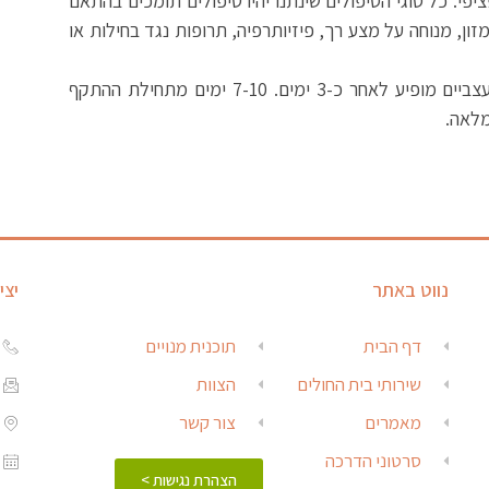
פי. כל סוגי הטיפולים שינתנו יהיו טיפולים תומכים בהתאם
זון, מנוחה על מצע רך, פיזיותרפיה, תרופות נגד בחילות או
בדרך כלל, שיפור בהקאות, הבחילות וחלק מהסימנים העצביים מופיע לאחר כ-3 ימים. 7-10 ימים מתחילת ההתקף
מלאה.
נווט באתר
יצי
דף הבית
תוכנית מנויים
שירותי בית החולים
הצוות
מאמרים
צור קשר
סרטוני הדרכה
הצהרת נגישות >