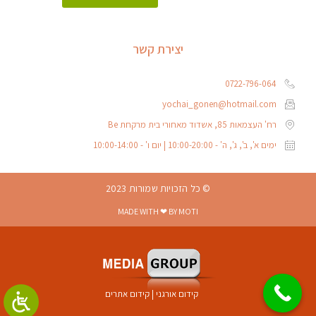
יצירת קשר
0722-796-064
yochai_gonen@hotmail.com
רח' העצמאות 85, אשדוד מאחורי בית מרקחת Be
ימים א', ב', ג', ה' - 10:00-20:00 | יום ו' - 10:00-14:00
© כל הזכויות שמורות 2023
MADE WITH ❤ BY MOTI
קידום אורגני
|
קידום אתרים