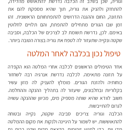
וגוריה, שכן בשלב זה הכלבה נדרשת להתאושש מהלידה,
להתחזק ולהניק את גוריה, תוך שהיא מספקת להם את
התזונה, החום וההגנה הדרושים להתפתחותם הראשונית. זהו
זמן שבו הגורים מתחילים להתפתח, והם תלויים לחלוטין
באימם. לכן, נדרשת תשומת לב לצרכים של הכלבה, וסביבה
שקטה ונקייה שתעזור לה לטפח את גוריה בצורה הטובה ביותר.
טיפול נכון בכלבה לאחר המלטה
אחד הטיפולים הראשונים לכלבה אחרי המלטה הוא הקפדה
על תזונה מתאימה. לכלבה נדרשת אנרגיה רבה לשחזור
כוחותיה ולהזנת הגורים. מומלץ להעניק לה מזון עשיר
בקלוריות ובחלבונים, שיעזור לה בתהליך ההנקה וההחלמה.
חשוב לוודא שהיא שותה מספיק מים, מכיוון שההנקה עשויה
לגרום להתייבשות.
הכלבה וגוריה צריכים סביבה שקטה, נקייה ובטוחה
להתאוששות. יש לשמור על היגיינה ולנקות את מקום ההמלטה
מדי יום, כדי למנוע זיהומים. הקצאת מקום שקט בבית גם