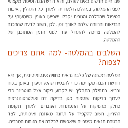
שבו חיים חדשים באים לעולם, והוא דורש הבנה וטיפול מקצועי
לפני ההמלטה, במהלכה ולאחריה. לאורך כל התהליך, איכות
הטיפול שהכלבה והגורים יקבלו ישפיעו באופן משמעותי על
הבריאות והרווחה שלהם לאורך זמן. לכן, חשוב לדעת שההכנה
להמלטה צריכה להתחיל עוד לפני הזמן המתוכנן של
ההמלטה.
השלבים בהמלטה- למה אתם צריכים
לצפות?
המלטה ראשונה של כלבה נראית כחוויה אינטואיטיבית, אך היא
דורשת הכנה מקדימה כדי להבטיח שהיא תיערך באופן בטוח
ובריא. בתחילת התהליך יש לקבוע ביקור אצל הווטרינר כדי
לערוך בדיקות שוטפות כגון בדיקת דם ואולטרסונוגרפיה
כחלק מהפיקוח על התפתחות העוברים. לאורך תקופת
ההיריון, חשוב להקפיד על תזונה מאוזנת ואיכותית, לצד
הבטחת תנאים מיטביים שיאפשרו לכלבה את הנוחות המרבית.