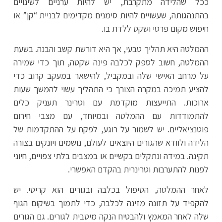
ככל שהלידה מתקרבת, יש להיות ערניים לשינויים
בהתנהגותה, שעשויים להיות סימנים מקדימים לבניית “קן” או
חיפוש מקום פרטי ושקט ללדת בו.
ההמלטה היא תהליך טבעי, אך היא דורשת קשב והבנה. בשעת
ההמלטה, חשוב לספק לכלבה פינה שקטה, תוך כדי שמירה
על מרחב האישי שלה ובמקביל, להישאר במעקב קרוב כדי
להציע תמיכה במקרה הצורך כי התהליך עשוי להמשך שעות
ארוכות. התייעצות מוקדמת עם וטרינר תעניק כלים
להתמודדות עם ההמלטה ובמיוחד, עם מצבי חירום
פוטנציאליים. יש לשמור על רוגע, לפקח על ההתקדמות של
הלידה ולוודא שהגורים היוצאים לעולם, נושמים ויונקים בצורה
תקינה. במידה ונתקלים בקשיים או במצבים בלתי צפויים, חיוני
לפנות להתערבות וטרינרית בהקדם האפשרי.
לאחר ההמלטה, הטיפול בכלבה ובגורים הוא קריטי. יש
להקפיד על תזונה מזינה לכלבה, כדי לתמוך בשיקום הגוף
שלה לאחר המאמץ ולהבטיח הנקה מיטבית לגורים. גם הגורים