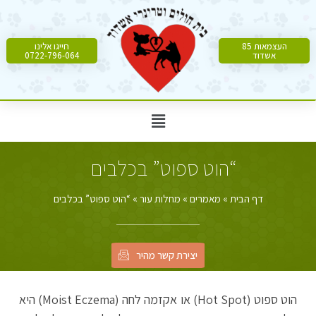
העצמאות 85
חייגו אלינו
אשדוד
0722-796-064
“הוט ספוט” בכלבים
דף הבית
»
מאמרים
»
מחלות עור
»
“הוט ספוט” בכלבים
יצירת קשר מהיר
הוט ספוט (Hot Spot) או אקזמה לחה (Moist Eczema) היא