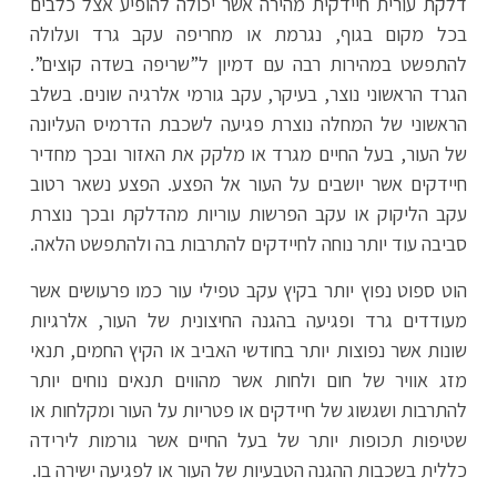
דלקת עורית חיידקית מהירה אשר יכולה להופיע אצל כלבים
בכל מקום בגוף, נגרמת או מחריפה עקב גרד ועלולה
להתפשט במהירות רבה עם דמיון ל”שריפה בשדה קוצים”.
הגרד הראשוני נוצר, בעיקר, עקב גורמי אלרגיה שונים. בשלב
הראשוני של המחלה נוצרת פגיעה לשכבת הדרמיס העליונה
של העור, בעל החיים מגרד או מלקק את האזור ובכך מחדיר
חיידקים אשר יושבים על העור אל הפצע. הפצע נשאר רטוב
עקב הליקוק או עקב הפרשות עוריות מהדלקת ובכך נוצרת
סביבה עוד יותר נוחה לחיידקים להתרבות בה ולהתפשט הלאה.
הוט ספוט נפוץ יותר בקיץ עקב טפילי עור כמו פרעושים אשר
מעודדים גרד ופגיעה בהגנה החיצונית של העור, אלרגיות
שונות אשר נפוצות יותר בחודשי האביב או הקיץ החמים, תנאי
מזג אוויר של חום ולחות אשר מהווים תנאים נוחים יותר
להתרבות ושגשוג של חיידקים או פטריות על העור ומקלחות או
שטיפות תכופות יותר של בעל החיים אשר גורמות לירידה
כללית בשכבות ההגנה הטבעיות של העור או לפגיעה ישירה בו.