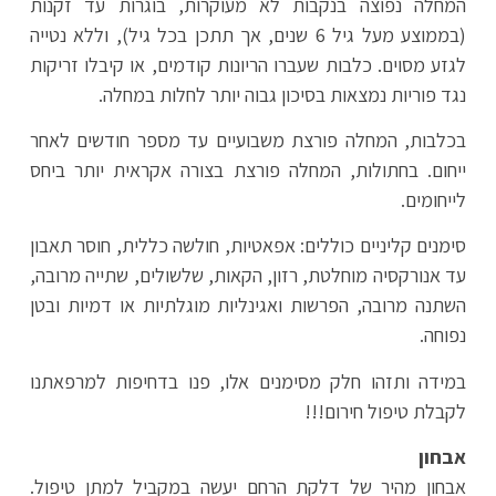
המחלה נפוצה בנקבות לא מעוקרות, בוגרות עד זקנות
(בממוצע מעל גיל 6 שנים, אך תתכן בכל גיל), וללא נטייה
לגזע מסוים. כלבות שעברו הריונות קודמים, או קיבלו זריקות
נגד פוריות נמצאות בסיכון גבוה יותר לחלות במחלה.
בכלבות, המחלה פורצת משבועיים עד מספר חודשים לאחר
ייחום. בחתולות, המחלה פורצת בצורה אקראית יותר ביחס
לייחומים.
סימנים קליניים כוללים: אפאטיות, חולשה כללית, חוסר תאבון
עד אנורקסיה מוחלטת, רזון, הקאות, שלשולים, שתייה מרובה,
השתנה מרובה, הפרשות ואגינליות מוגלתיות או דמיות ובטן
נפוחה.
במידה ותזהו חלק מסימנים אלו, פנו בדחיפות למרפאתנו
לקבלת טיפול חירום!!!
אבחון
אבחון מהיר של דלקת הרחם יעשה במקביל למתן טיפול.