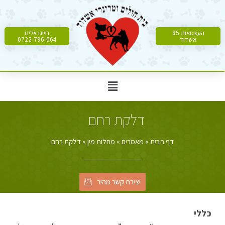
העצמאות 85
חייגו אלינו
אשדוד
0722-796-064
דלקת רחם
דף הבית
»
מאמרים
»
מחלות מין
»
דלקת רחם
יצירת קשר מהיר
כללי