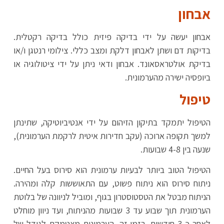
אבחון
אבחון יעשה על ידי בדיקה פיזית כולל בדיקה רקטלית.
בדיקות דם ושתן לאבחון דלקת ומצב כללי. צילומי רנטגן ו/או
בדיקת אולטראסאונד. אבחון ודאי ניתן על ידי ציטולוגיה או
ביופסיה ישירה מהערמונית.
טיפול
הטיפול יתמקד בתיקון הזיהום על ידי אנטיביוטיקה, שתינתן
למשך תקופה ארוכה (עקב חדירות איטית לרקמת הערמונית),
שנעה בין 4-8 שבועות.
הטיפול הטוב ביותר לבעיות ערמונית הוא סירוס בעל החיים.
ניתוח סירוס הוא ניתוח פשוט, עם התאוששות קלה ומהירה.
הניתוח מבטל את הטסטוסטרון בגוף, ומוביל לניוונה של בלוטת
הערמונית תוך שבוע עד 3 שבועות מהניתוח, ועד ניוון מוחלט
לאחר כ-3 חודשים. בזמן זה, הערמונית מצטמקת לגודל של