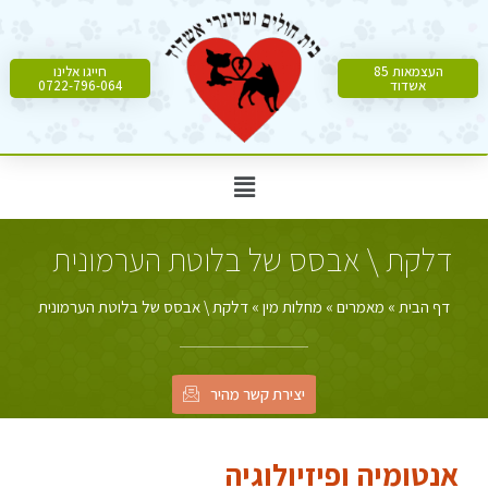
העצמאות 85
חייגו אלינו
אשדוד
0722-796-064
דלקת \ אבסס של בלוטת הערמונית
דף הבית
»
מאמרים
»
מחלות מין
»
דלקת \ אבסס של בלוטת הערמונית
יצירת קשר מהיר
אנטומיה ופיזיולוגיה