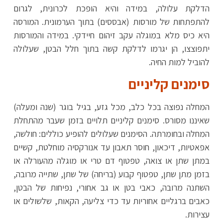
הדלקת עלולה, במידה והיא הופכת לכרונית, לגרום
להתפתחות של מורסות (אבססים) בתוך הערמונית. המורסה
היא כיס מלא במוגלה עקב זיהום חיידקי. במידה והמורסות
יתפוצצו, הן יגרמו לדלקת קשה בתוך חלל הבטן, שעלולה
להוביל למות החיה.
סימנים קליניים
המחלה נפוצה בכל כלב, מכל גזע, בגיל בוגר (שנה ומעלה)
שאיננו מסורס. סימנים קליניים תלויים בזמן שעבר מהתחלת
המחלה ובחומרתה. הסימנים שעלולים להופיע כוללים: חולשה,
אפאטיות, דיכאון, חוסר תאבון עד אנורקסיה מוחלטת, קשיים
במתן שתן או צואה, טפטוף דם טרי או מוגלה מהעורלה או
בזמן מתן שתן, טפטוף קבוע (בריחה) של שתן, שתייה מרובה,
השתנה מרובה, כאבי בטן או גב אחורי, נפיחות של הבטן,
כאבים ברגליים אחוריות עד כדי צליעה, הקאות, שלשולים או
עצירות.