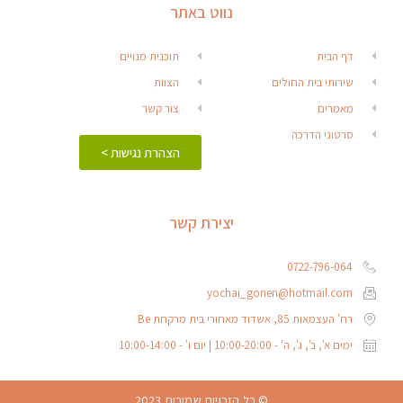
נווט באתר
דף הבית
תוכנית מנויים
שירותי בית החולים
הצוות
מאמרים
צור קשר
סרטוני הדרכה
הצהרת נגישות >
יצירת קשר
0722-796-064
yochai_gonen@hotmail.com
רח' העצמאות 85, אשדוד מאחורי בית מרקחת Be
ימים א', ב', ג', ה' - 10:00-20:00 | יום ו' - 10:00-14:00
© כל הזכויות שמורות 2023