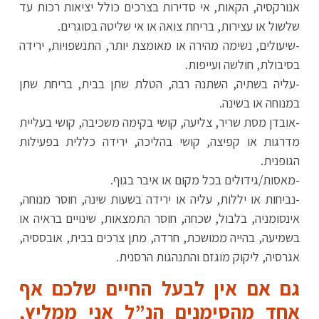
אנורקסיה, הקאות, אי סדירות בצרכים כולל יציאות רכות עד
שלשול או עצירות, בריחת צואה או אי שליטה בסוגרים.
-שיעולים, נשימה מהירה או מאומצת יותר, התנשפויות, ירידה
בסיבולת, חולשה ועייפות.
-עליה בשתיה, השתנה רבה, הטלת שתן בבית, בריחת שתן
במנוחה או בשינה.
-אובדן מסת שריר, צליעה, קושי בקימה משכיבה, קושי בעליית
מדרגות או קפיצה, קושי בהליכה, ירידה כללית בפעילות
הגופנית.
-מאסות/גידולים בכל מקום או איבר בגוף.
-נביחות או יללות, עליה או ירידה בשעות שינה, חוסר מנוחה,
אינסומניה, בלבול, שכחה, חוסר התמצאות, שינויים בראיה או
בשמיעה, בהייה ממושכת, חרדה, מתן צרכים בבית, אובססיה,
אגרסיה, ליקוק מוגזם והתנהגות הרסנית.
גם אם אין לבעל החיים שלכם אף
אחד מהסימנים הנ”ל אני ממליץ,