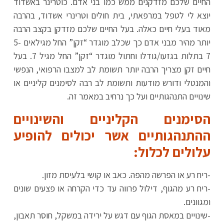
החיים שלכם מזדקנים ממש כמו בני אדם. כוטרינר באשדוד
יוצא לי לטפל במרפאתי, בית חולים וטרינרי אשדוד, בהרבה
מאוד בעלי חיים כאלה. בעל החיים שלכם מזדקן בקצב הרבה
יותר מהיר מבני אדם כך שכלב מוגדר “זקן” החל מגילאים 5-
7 בתלות בגזעו/גודלו וחתול מוגדר “זקן” החל מגיל 7. בעל
חיים זקן מצריך הרבה יותר תשומת לב למצבו הרפואי, הנפשי
והמנטלי ודורש מודעות ותשומת לב רבה לסימנים קליניים או
שינויים התנהגותיים ועל כך נרחיב במאמר זה.
הסימנים הקליניים והשינויים
ההתנהגותיים אשר יכולים להופיע
עלולים לכלול:
-ריח רע או הפרשה מהפה. כאב או קושי בלעיסת מזון.
-ריח רע מהגוף, דילול פרווה עד כדי הקרחה או פצעים שונים
ומגוונים.
-שינויים במאסת הגוף עם דגש על ירידה במשקל, חוסר תאבון,