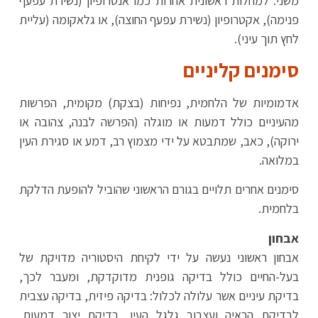
משני: למחלות ראשונית אחרות כמו אנטרופיון (נשירת עפעף
פנימה), אקטרופיון (נשירת עפעף החוצה), או גלאקומה (עליית
לחץ תוך עיני).
סימנים קליניים
אדמומיות של הלחמית, נפיחות (בצקת) מקומית, הפרשות
מהעיניים כולל דמעות או מוגלה (הפרשה לבנה, צהובה או
ירוקה), כאב, שמתבטא על ידי מצמוץ רב, דמע או סגירת העין
במלואה.
סימנים אחרים תלויים בגורם הראשוני שהוביל להופעת הדלקת
בלחמית.
אבחון
אבחון ראשוני נעשה על ידי לקיחת היסטוריה מדויקת של
בעל-החיים כולל בדיקה גופנית מדוקדקת, ומעבר לכך,
בדיקת עיניים אשר עלולה לכלול: בדיקה פיזית, בדיקה עצבית
לבדיקת הראיה ועצבוב גלגל העין, בדיקת יצור דמעות,